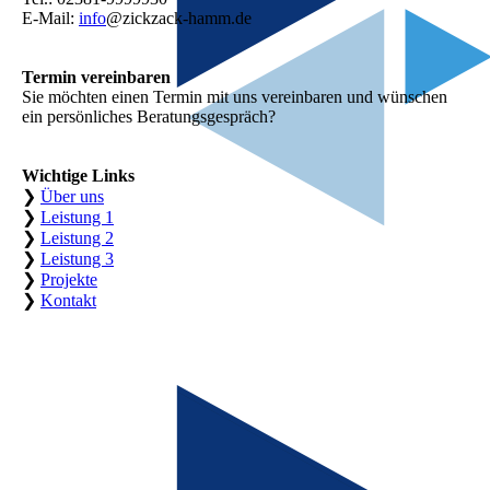
E-Mail:
info
@zickzack-hamm.de
Termin vereinbaren
Sie möchten einen Termin mit uns verein­baren und wünschen
ein persönliches Beratungsgespräch?
Wichtige Links
❯
Über uns
❯
Leistung 1
❯
Leistung 2
❯
Leistung 3
❯
Projekte
❯
Kontakt